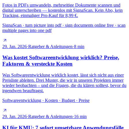
Fotos in PDFs umwandeln, mehrseitige Dokumente scannen und
digital unterschreiben — kostenlos mit SignaScan. Kein Abo, kein
Tracking, einmaliger Pro-Kauf für 8,99 €.
SignaScan · turn picture into pdf · sign documents online free · scan
multiple pages into one pdf
29. Jan. 2026
·
Ratgeber & Anleitungen
·
8
min
Was kostet Softwareentwicklung wirklich? Preise,
Faktoren & versteckte Kosten
Was Softwareentwicklung wirklich kostet, lässt sich nicht aus einer
Preisliste ableiten. Drei Muster, die wir in unseren Projekten immer
wieder beobachten – und die Fragen, die du klären solltest, bevor du
irgendwen beauftragst.
Softwareentwicklung · Kosten · Budget · Preise
29. Jan. 2026
·
Ratgeber & Anleitungen
·
16
min
KI für KMU: 7 sofort umsetzbare Anwendungsfälle