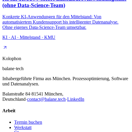
(ohne Data-Science-Team)
Konkrete KI-Anwendungen für den Mittelstand: Von
automatisiertem Kundensupport bis intelligenter Datenanalyse.
Ohne eigenes Data-Science-Team umsetzbar.
KI · AI · Mittelstand · KMU
Kolophon
balane
·
tech
Inhabergeführte Firma aus München. Prozessoptimierung, Software
und Datenanalysen.
Balanstraße 84
·
81541
München,
Deutschland
·
contact@balane.tech
·
LinkedIn
Arbeit
Termin buchen
Werkstatt