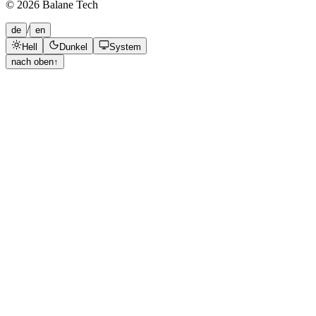
©
2026
Balane Tech
/
de
en
Hell
Dunkel
System
nach oben
↑