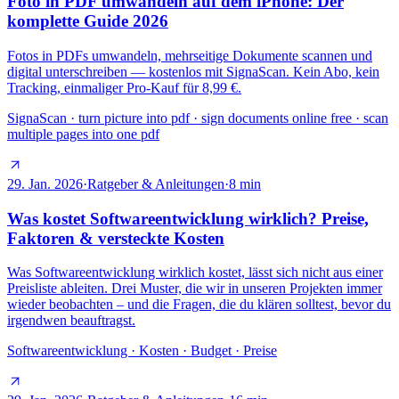
Foto in PDF umwandeln auf dem iPhone: Der
komplette Guide 2026
Fotos in PDFs umwandeln, mehrseitige Dokumente scannen und
digital unterschreiben — kostenlos mit SignaScan. Kein Abo, kein
Tracking, einmaliger Pro-Kauf für 8,99 €.
SignaScan · turn picture into pdf · sign documents online free · scan
multiple pages into one pdf
29. Jan. 2026
·
Ratgeber & Anleitungen
·
8
min
Was kostet Softwareentwicklung wirklich? Preise,
Faktoren & versteckte Kosten
Was Softwareentwicklung wirklich kostet, lässt sich nicht aus einer
Preisliste ableiten. Drei Muster, die wir in unseren Projekten immer
wieder beobachten – und die Fragen, die du klären solltest, bevor du
irgendwen beauftragst.
Softwareentwicklung · Kosten · Budget · Preise