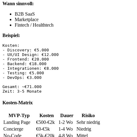
Wann sinnvoll:
B2B SaaS
Marketplace
Fintech / Healthtech
Beispiel:
Kosten:

- Discovery: €5.000

- UX/UI Design: €12.000

- Frontend: €20.000

- Backend: €18.000

- Integrationen: €8.000

- Testing: €5.000

- DevOps: €3.000

Gesamt: ~€71.000

Kosten-Matrix
MVP-Typ
Kosten
Dauer
Risiko
Landing Page
€500-€2k
1-2 Wo
Sehr niedrig
Concierge
€0-€5k
1-4 Wo
Niedrig
No-Code
€5k-€20k
4-8 Wo
Mittel