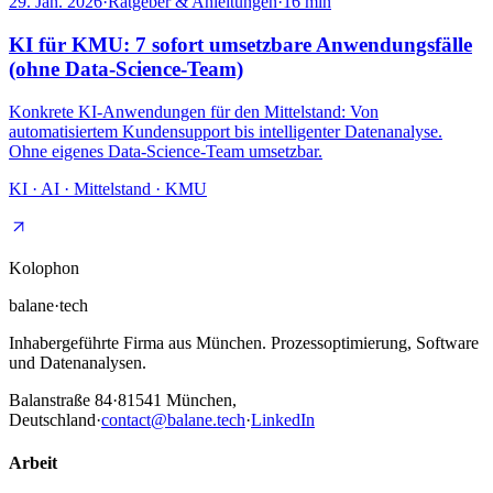
29. Jan. 2026
·
Ratgeber & Anleitungen
·
16
min
KI für KMU: 7 sofort umsetzbare Anwendungsfälle
(ohne Data-Science-Team)
Konkrete KI-Anwendungen für den Mittelstand: Von
automatisiertem Kundensupport bis intelligenter Datenanalyse.
Ohne eigenes Data-Science-Team umsetzbar.
KI · AI · Mittelstand · KMU
Kolophon
balane
·
tech
Inhabergeführte Firma aus München. Prozessoptimierung, Software
und Datenanalysen.
Balanstraße 84
·
81541
München,
Deutschland
·
contact@balane.tech
·
LinkedIn
Arbeit