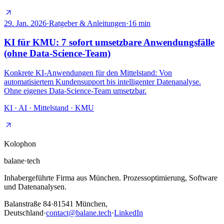
29. Jan. 2026
·
Ratgeber & Anleitungen
·
16
min
KI für KMU: 7 sofort umsetzbare Anwendungsfälle
(ohne Data-Science-Team)
Konkrete KI-Anwendungen für den Mittelstand: Von
automatisiertem Kundensupport bis intelligenter Datenanalyse.
Ohne eigenes Data-Science-Team umsetzbar.
KI · AI · Mittelstand · KMU
Kolophon
balane
·
tech
Inhabergeführte Firma aus München. Prozessoptimierung, Software
und Datenanalysen.
Balanstraße 84
·
81541
München,
Deutschland
·
contact@balane.tech
·
LinkedIn