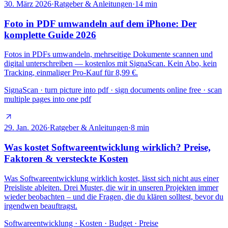
30. März 2026
·
Ratgeber & Anleitungen
·
14
min
Foto in PDF umwandeln auf dem iPhone: Der
komplette Guide 2026
Fotos in PDFs umwandeln, mehrseitige Dokumente scannen und
digital unterschreiben — kostenlos mit SignaScan. Kein Abo, kein
Tracking, einmaliger Pro-Kauf für 8,99 €.
SignaScan · turn picture into pdf · sign documents online free · scan
multiple pages into one pdf
29. Jan. 2026
·
Ratgeber & Anleitungen
·
8
min
Was kostet Softwareentwicklung wirklich? Preise,
Faktoren & versteckte Kosten
Was Softwareentwicklung wirklich kostet, lässt sich nicht aus einer
Preisliste ableiten. Drei Muster, die wir in unseren Projekten immer
wieder beobachten – und die Fragen, die du klären solltest, bevor du
irgendwen beauftragst.
Softwareentwicklung · Kosten · Budget · Preise