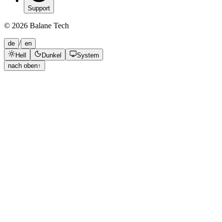
Support
©
2026
Balane Tech
/
de
en
Hell
Dunkel
System
nach oben
↑