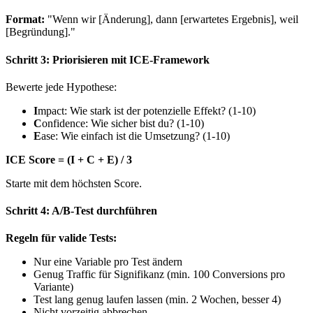
Format:
"Wenn wir [Änderung], dann [erwartetes Ergebnis], weil
[Begründung]."
Schritt 3: Priorisieren mit ICE-Framework
Bewerte jede Hypothese:
I
mpact: Wie stark ist der potenzielle Effekt? (1-10)
C
onfidence: Wie sicher bist du? (1-10)
E
ase: Wie einfach ist die Umsetzung? (1-10)
ICE Score = (I + C + E) / 3
Starte mit dem höchsten Score.
Schritt 4: A/B-Test durchführen
Regeln für valide Tests:
Nur eine Variable pro Test ändern
Genug Traffic für Signifikanz (min. 100 Conversions pro
Variante)
Test lang genug laufen lassen (min. 2 Wochen, besser 4)
Nicht vorzeitig abbrechen