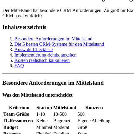
Der Mittelstand hat besondere CRM-Anforderungen: Zu groß für Excel
CRM passt wirklich?
Inhaltsverzeichnis
Besondere Anforderungen im Mittelstand
Die 5 besten CRM-Systeme für den Mittelstand
Auswahl-Checkliste
Implementierung richtig angehen
Kosten realistisch kalkulieren
FAQ
Besondere Anforderungen im Mittelstand
Was den Mittelstand unterscheidet
Kriterium
Startup
Mittelstand
Konzern
Team-Größe
1-10
10-500
500+
IT-Ressourcen
Keine
Begrenzt
Eigene Abteilung
Budget
Minimal
Moderat
Groß
Prozesse
Flexibel
Etabliert
Starr