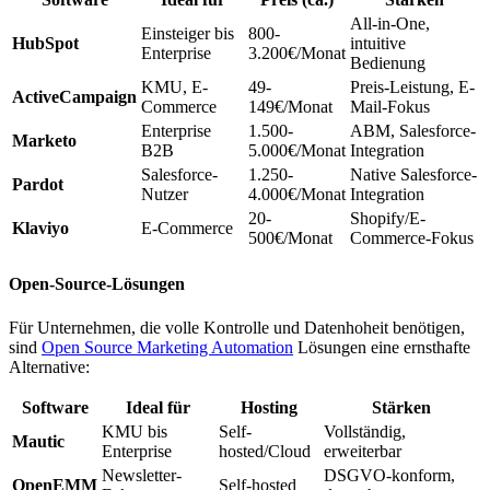
All-in-One,
Einsteiger bis
800-
HubSpot
intuitive
Enterprise
3.200€/Monat
Bedienung
KMU, E-
49-
Preis-Leistung, E-
ActiveCampaign
Commerce
149€/Monat
Mail-Fokus
Enterprise
1.500-
ABM, Salesforce-
Marketo
B2B
5.000€/Monat
Integration
Salesforce-
1.250-
Native Salesforce-
Pardot
Nutzer
4.000€/Monat
Integration
20-
Shopify/E-
Klaviyo
E-Commerce
500€/Monat
Commerce-Fokus
Open-Source-Lösungen
Für Unternehmen, die volle Kontrolle und Datenhoheit benötigen,
sind
Open Source Marketing Automation
Lösungen eine ernsthafte
Alternative:
Software
Ideal für
Hosting
Stärken
KMU bis
Self-
Vollständig,
Mautic
Enterprise
hosted/Cloud
erweiterbar
Newsletter-
DSGVO-konform,
OpenEMM
Self-hosted