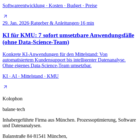
Softwareentwicklung · Kosten · Budget · Preise
29. Jan. 2026
·
Ratgeber & Anleitungen
·
16
min
KI für KMU: 7 sofort umsetzbare Anwendungsfälle
(ohne Data-Science-Team)
Konkrete KI-Anwendungen für den Mittelstand: Von
automatisiertem Kundensupport bis intelligenter Datenanalyse.
Ohne eigenes Data-Science-Team umsetzbar.
KI · AI · Mittelstand · KMU
Kolophon
balane
·
tech
Inhabergeführte Firma aus München. Prozessoptimierung, Software
und Datenanalysen.
Balanstraße 84
·
81541
München,