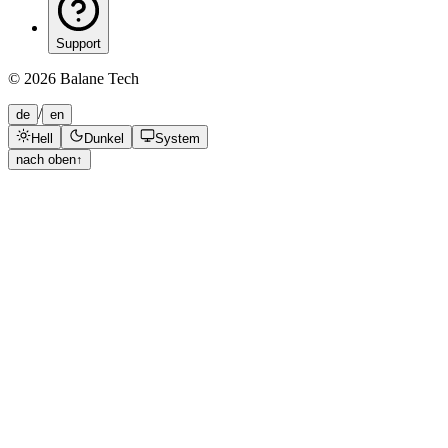
Support
©
2026
Balane Tech
/
de
en
Hell
Dunkel
System
nach oben
↑