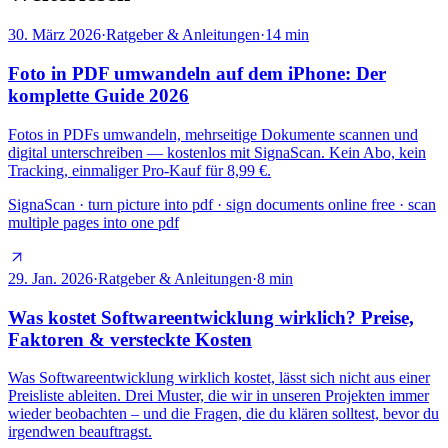
30. März 2026
·
Ratgeber & Anleitungen
·
14
min
Foto in PDF umwandeln auf dem iPhone: Der
komplette Guide 2026
Fotos in PDFs umwandeln, mehrseitige Dokumente scannen und
digital unterschreiben — kostenlos mit SignaScan. Kein Abo, kein
Tracking, einmaliger Pro-Kauf für 8,99 €.
SignaScan · turn picture into pdf · sign documents online free · scan
multiple pages into one pdf
29. Jan. 2026
·
Ratgeber & Anleitungen
·
8
min
Was kostet Softwareentwicklung wirklich? Preise,
Faktoren & versteckte Kosten
Was Softwareentwicklung wirklich kostet, lässt sich nicht aus einer
Preisliste ableiten. Drei Muster, die wir in unseren Projekten immer
wieder beobachten – und die Fragen, die du klären solltest, bevor du
irgendwen beauftragst.